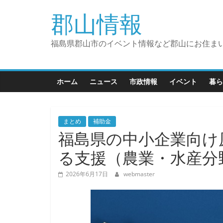
コ
郡山情報
ン
テ
ン
福島県郡山市のイベント情報など郡山にお住ま
ツ
へ
ス
ホーム
ニュース
市政情報
イベント
暮ら
キ
ッ
プ
まとめ
補助金
福島県の中小企業向け
る支援（農業・水産分
2026年6月17日
webmaster