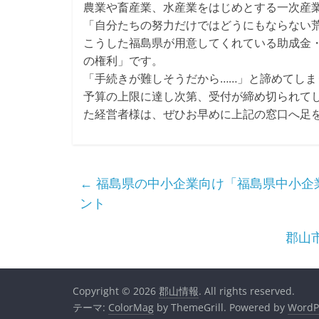
農業や畜産業、水産業をはじめとする一次産
「自分たちの努力だけではどうにもならない
こうした福島県が用意してくれている助成金
の権利」です。
「手続きが難しそうだから……」と諦めてし
予算の上限に達し次第、受付が締め切られて
た経営者様は、ぜひお早めに上記の窓口へ足
←
福島県の中小企業向け「福島県中小企
ント
郡山
Copyright © 2026
郡山情報
. All rights reserved.
テーマ:
ColorMag
by ThemeGrill. Powered by
WordP