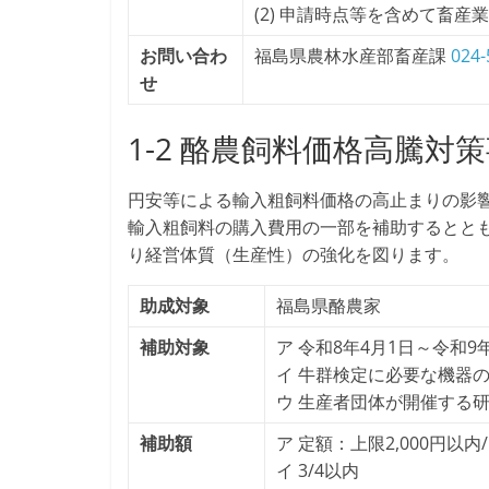
(2) 申請時点等を含めて畜
お問い合わ
福島県農林水産部畜産課
024-
せ
1-2 酪農飼料価格高騰対
円安等による輸入粗飼料価格の高止まりの影
輸入粗飼料の購入費用の一部を補助するとと
り経営体質（生産性）の強化を図ります。
助成対象
福島県酪農家
補助対象
ア 令和8年4月1日～令和
イ 牛群検定に必要な機器
ウ 生産者団体が開催する
補助額
ア 定額：上限2,000円以内
イ 3/4以内