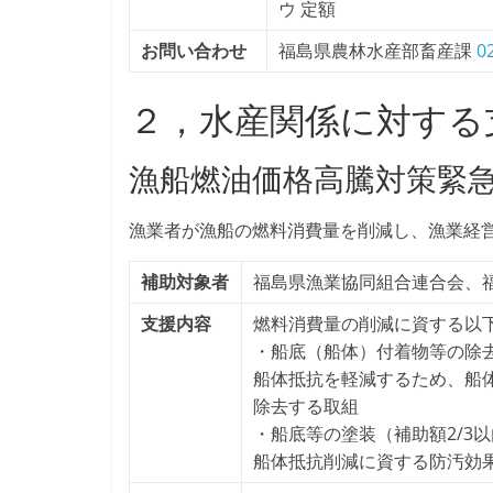
ウ 定額
お問い合わせ
福島県農林水産部畜産課
0
２，水産関係に対する
漁船燃油価格高騰対策緊
漁業者が漁船の燃料消費量を削減し、漁業経
補助対象者
福島県漁業協同組合連合会、
支援内容
燃料消費量の削減に資する以
・船底（船体）付着物等の除去
船体抵抗を軽減するため、船
除去する取組
・船底等の塗装（補助額2/3
船体抵抗削減に資する防汚効