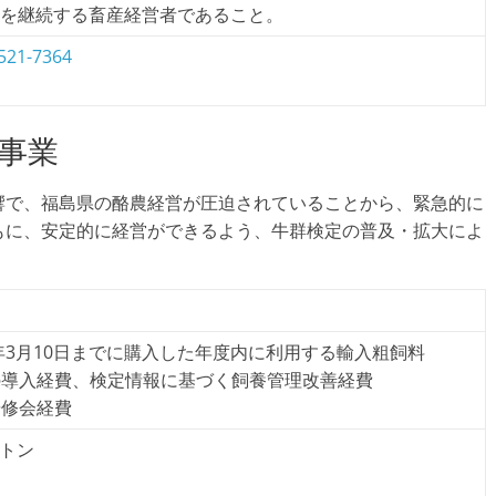
産業を継続する畜産経営者であること。
521-7364
策事業
響で、福島県の酪農経営が圧迫されていることから、緊急的に
もに、安定的に経営ができるよう、牛群検定の普及・拡大によ
9年3月10日までに購入した年度内に利用する輸入粗飼料
の導入経費、検定情報に基づく飼養管理改善経費
研修会経費
/トン