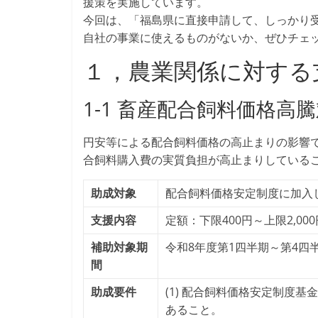
援策を実施しています。
今回は、「福島県に直接申請して、しっかり
自社の事業に使えるものがないか、ぜひチェ
１，農業関係に対する
1-1 畜産配合飼料価格高
円安等による配合飼料価格の高止まりの影響
合飼料購入費の実質負担が高止まりしている
助成対象
配合飼料価格安定制度に加入
支援内容
定額：下限400円～上限2,0
補助対象期
令和8年度第1四半期～第4四
間
助成要件
(1) 配合飼料価格安定制度
あること。