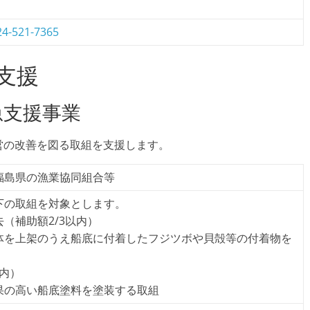
24-521-7365
支援
急支援事業
営の改善を図る取組を支援します。
福島県の漁業協同組合等
下の取組を対象とします。
（補助額2/3以内）
体を上架のうえ船底に付着したフジツボや貝殻等の付着物を
以内）
果の高い船底塗料を塗装する取組