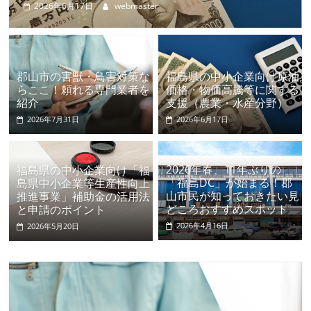
と申請のポイント
2026年5月20日
webmaster
郡山市の害獣・鳥害対策な
福島県の中小企業向け原油
らここ！頼れる専門業者を
価格・物価高騰等に関する
紹介
支援（農業・水産分野）
2026年7月31日
2026年6月17日
2026年春、11年ぶりの
福島県の中小企業向け「福
「福島DC」が始まる！郡
島県中小企業等生産性向上
山市民が知っておきたい見
推進事業」補助金の活用法
どころおすすめスポット
と申請のポイント
2026年4月16日
2026年5月20日