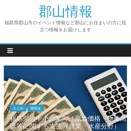
コ
郡山情報
ン
テ
福島県郡山市のイベント情報など郡山にお住まいの方に役
ン
立つ情報をお届けします
ツ
へ
ス
キ
ッ
プ
まとめ
補助金
高
福島県の中小企業向け「福島県中小企業
等生産性向上推進事業」補助金の活用法