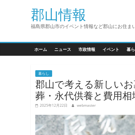
コ
郡山情報
ン
テ
ン
福島県郡山市のイベント情報など郡山にお住ま
ツ
へ
ス
ホーム
ニュース
市政情報
イベント
暮ら
キ
ッ
プ
暮らし
郡山で考える新しいお
葬・永代供養と費用相
2025年12月22日
webmaster