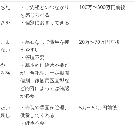
持ちた
・ご先祖とのつながり
100万〜300万円前後
を感じられる
すさを
・個別にお参りできる
い、ま
・墓石なしで費用を抑
20万〜70万円前後
くない
えやすい
・管理不要
養や、
・基本的に継承不要だ
形を検
が、合祀型、一定期間
個別、家族用区画型な
ど内容によっては確認
が必要
したい
・寺院や霊園が管理、
5万〜50万円前後
を残し
供養してくれる
・継承不要