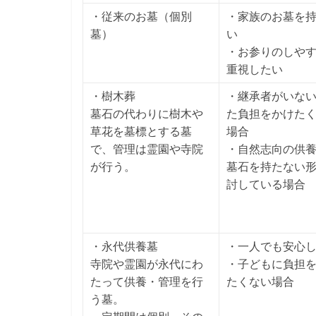
・従来のお墓（個別
・家族のお墓を
墓）
い
・お参りのしや
重視したい
・樹木葬
・継承者がいな
墓石の代わりに樹木や
た負担をかけた
草花を墓標とする墓
場合
で、管理は霊園や寺院
・自然志向の供
が行う。
墓石を持たない
討している場合
・永代供養墓
・一人でも安心
寺院や霊園が永代にわ
・子どもに負担
たって供養・管理を行
たくない場合
う墓。