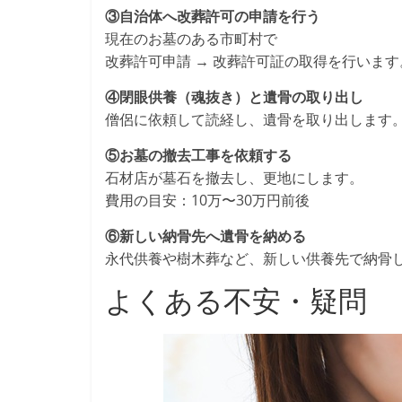
③自治体へ改葬許可の申請を行う
現在のお墓のある市町村で
改葬許可申請 → 改葬許可証の取得を行います
④閉眼供養（魂抜き）と遺骨の取り出し
僧侶に依頼して読経し、遺骨を取り出します
⑤お墓の撤去工事を依頼する
石材店が墓石を撤去し、更地にします。
費用の目安：10万〜30万円前後
⑥新しい納骨先へ遺骨を納める
永代供養や樹木葬など、新しい供養先で納骨
よくある不安・疑問