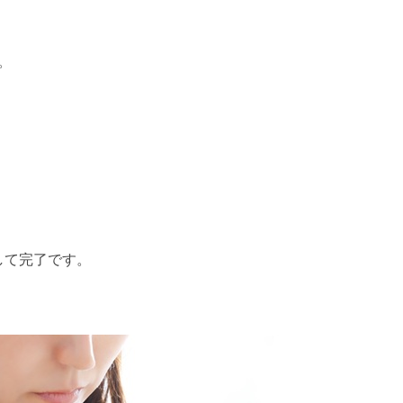
。
。
して完了です。