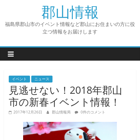
コ
郡山情報
ン
テ
福島県郡山市のイベント情報など郡山にお住まいの方に役
ン
立つ情報をお届けします
ツ
へ
ス
キ
ッ
プ
イベント
ニュース
見逃せない！2018年郡山
市の新春イベント情報！
2017年12月26日
郡山情報局
0件のコメント