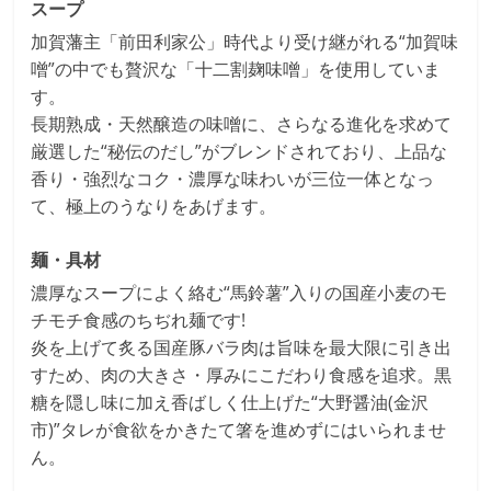
スープ
加賀藩主「前田利家公」時代より受け継がれる“加賀味
噌”の中でも贅沢な「十二割麹味噌」を使用していま
す。
長期熟成・天然醸造の味噌に、さらなる進化を求めて
厳選した“秘伝のだし”がブレンドされており、上品な
香り・強烈なコク・濃厚な味わいが三位一体となっ
て、極上のうなりをあげます。
麺・具材
濃厚なスープによく絡む“馬鈴薯”入りの国産小麦のモ
チモチ食感のちぢれ麺です!
炎を上げて炙る国産豚バラ肉は旨味を最大限に引き出
すため、肉の大きさ・厚みにこだわり食感を追求。黒
糖を隠し味に加え香ばしく仕上げた“大野醤油(金沢
市)”タレが食欲をかきたて箸を進めずにはいられませ
ん。