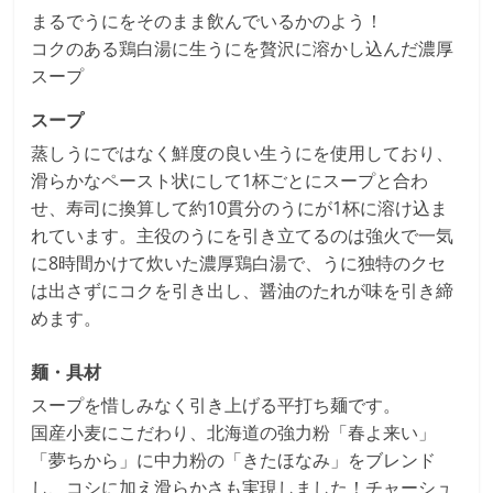
まるでうにをそのまま飲んでいるかのよう！
コクのある鶏白湯に生うにを贅沢に溶かし込んだ濃厚
スープ
スープ
蒸しうにではなく鮮度の良い生うにを使用しており、
滑らかなペースト状にして1杯ごとにスープと合わ
せ、寿司に換算して約10貫分のうにが1杯に溶け込ま
れています。主役のうにを引き立てるのは強火で一気
に8時間かけて炊いた濃厚鶏白湯で、うに独特のクセ
は出さずにコクを引き出し、醤油のたれが味を引き締
めます。
麺・具材
スープを惜しみなく引き上げる平打ち麺です。
国産小麦にこだわり、北海道の強力粉「春よ来い」
「夢ちから」に中力粉の「きたほなみ」をブレンド
し、コシに加え滑らかさも実現しました！チャーシュ