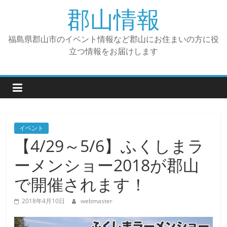
コ
郡山情報
ン
テ
福島県郡山市のイベント情報など郡山にお住まいの方に役
ン
立つ情報をお届けします
ツ
へ
ス
キ
ッ
プ
イベント
【4/29～5/6】ふくしまラ
ーメンショー2018が郡山
で開催されます！
2018年4月10日
webmaster