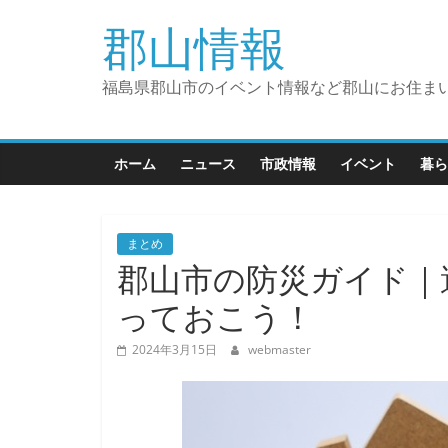
コ
郡山情報
ン
テ
ン
福島県郡山市のイベント情報など郡山にお住ま
ツ
へ
ス
ホーム
ニュース
市政情報
イベント
暮ら
キ
ッ
プ
まとめ
郡山市の防災ガイド｜
っておこう！
2024年3月15日
webmaster