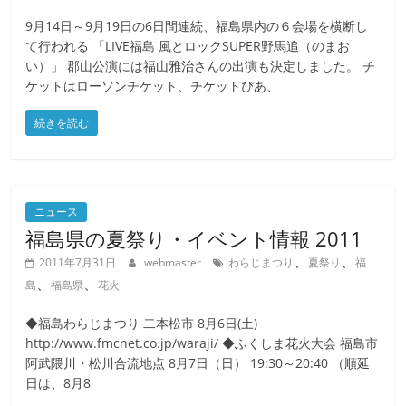
9月14日～9月19日の6日間連続、福島県内の６会場を横断し
て行われる 「LIVE福島 風とロックSUPER野馬追（のまお
い）」 郡山公演には福山雅治さんの出演も決定しました。 チ
ケットはローソンチケット、チケットぴあ、
続きを読む
ニュース
福島県の夏祭り・イベント情報 2011
、
、
2011年7月31日
webmaster
わらじまつり
夏祭り
福
、
、
島
福島県
花火
◆福島わらじまつり 二本松市 8月6日(土)
http://www.fmcnet.co.jp/waraji/ ◆ふくしま花火大会 福島市
阿武隈川・松川合流地点 8月7日（日） 19:30～20:40 （順延
日は、8月8