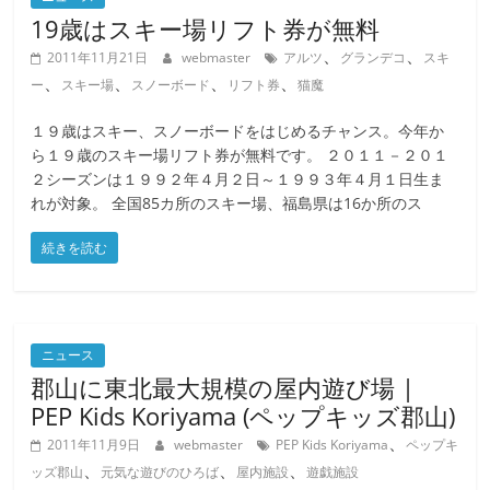
19歳はスキー場リフト券が無料
、
、
2011年11月21日
webmaster
アルツ
グランデコ
スキ
、
、
、
、
ー
スキー場
スノーボード
リフト券
猫魔
１９歳はスキー、スノーボードをはじめるチャンス。今年か
ら１９歳のスキー場リフト券が無料です。 ２０１１－２０１
２シーズンは１９９２年４月２日～１９９３年４月１日生ま
れが対象。 全国85カ所のスキー場、福島県は16か所のス
続きを読む
ニュース
郡山に東北最大規模の屋内遊び場 |
PEP Kids Koriyama (ペップキッズ郡山)
、
2011年11月9日
webmaster
PEP Kids Koriyama
ペップキ
、
、
、
ッズ郡山
元気な遊びのひろば
屋内施設
遊戯施設