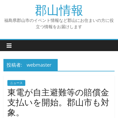
コ
郡山情報
ン
テ
福島県郡山市のイベント情報など郡山にお住まいの方に役
ン
立つ情報をお届けします
ツ
へ
ス
キ
ッ
プ
投稿者:
webmaster
ニュース
東電が自主避難等の賠償金
支払いを開始。郡山市も対
象。