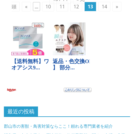
頭
«
...
10
11
12
13
14
»
最近の投稿
郡山市の害獣・鳥害対策ならここ！頼れる専門業者を紹介