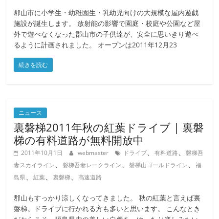
郡山市に小学生・幼稚園生・乳幼児向けの大規模な屋内遊戯
施設が誕生します。 放射能の影響で園庭・校庭や公園など屋
外で遊べなくなった郡山市の子供達が、安全に思いきり遊べ
るように計画されました。 オープンは2011年12月23
続きを読む
ニュース
裏磐梯2011年秋の紅葉ドライブ | 裏磐
梯の有料道路が無料開放中
、
、
2011年10月1日
webmaster
ドライブ
有料道路
磐梯吾
、
、
、
妻スカイライン
磐梯吾妻レークライン
磐梯山ゴールドライン
福
、
、
、
島県
紅葉
裏磐梯
高速道路
郡山もすっかり涼しくなってきました。 秋の紅葉と言えば裏
磐梯。ドライブに行かれる方も多いと思います。 こんなとき