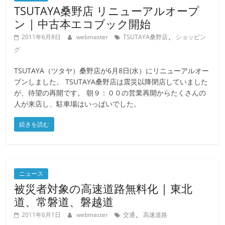
TSUTAYA桑野店 リニューアルオープ
ン | 中古本エコブック開始
、
2011年6月8日
webmaster
TSUTAYA桑野店
ショッピン
グ
TSUTAYA（ツタヤ）桑野店が6月8日(水）にリニューアルオー
プンしました。 TSUTAYA桑野店は震災以降閉店していました
が、待望の再開です。 朝９：００の営業再開からたくさんの
人が来店し、駐車場はいっぱいでした。
続きを読む
ニュース
被災者対象の高速道路無料化 | 東北
道、常磐道、磐越道
、
2011年6月1日
webmaster
交通
高速道路