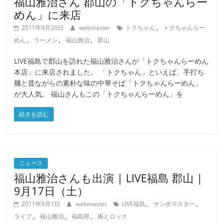
福山雅治さん 郡山の「トクちゃんらー
めん」に来店
、
2011年9月20日
webmaster
トクちゃん
トクちゃんらー
、
、
、
めん
ラーメン
福山雅治
郡山
LIVE福島で郡山を訪れた福山雅治さんが「トクちゃんらーめん
本店」に来店されました。 「トクちゃん」といえば、手打ち
麺と昔ながらの素朴な味の中華そば「トクちゃんらーめん」
が大人気。 福山さんもこの「トクちゃんらーめん」を
続きを読む
ニュース
福山雅治さんも出演 | LIVE福島 郡山 |
9月17日（土）
、
、
2011年9月1日
webmaster
LIVE福島
サンボマスター
、
、
、
ライブ
福山雅治
福島県
風とロック