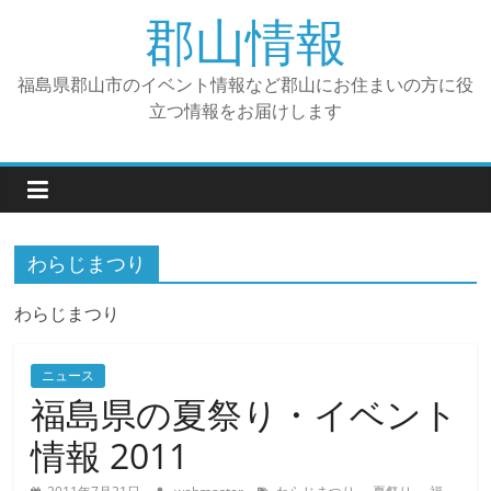
コ
郡山情報
ン
テ
福島県郡山市のイベント情報など郡山にお住まいの方に役
ン
立つ情報をお届けします
ツ
へ
ス
キ
ッ
プ
わらじまつり
わらじまつり
ニュース
福島県の夏祭り・イベント
情報 2011
、
、