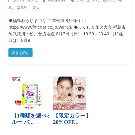
2011年7月31日
webmaster
わらじまつり
夏祭り
福
、
、
島
福島県
花火
◆福島わらじまつり 二本松市 8月6日(土)
http://www.fmcnet.co.jp/waraji/ ◆ふくしま花火大会 福島市
阿武隈川・松川合流地点 8月7日（日） 19:30～20:40 （順延
日は、8月8
続きを読む