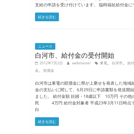
支給の申請を受け付けています。 臨時福祉給付金につ
続きを読む
ニュース
白河市、給付金の受付開始
、
、
2012年7月2日
webmaster
東電
白河市
給
、
金
賠償金
白河市は東電の賠償金に県が上乗せを発表した地域
金の支払いに関して、6月29日に申請書類を発送開
ました。 給付金額 妊婦・18歳以下 10万円 その他
民 4万円 給付金対象者 平成23年3月11日時点
白
続きを読む