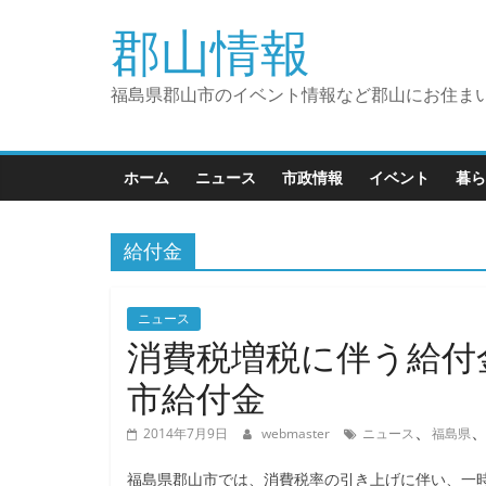
コ
郡山情報
ン
テ
ン
福島県郡山市のイベント情報など郡山にお住ま
ツ
へ
ス
ホーム
ニュース
市政情報
イベント
暮ら
キ
ッ
給付金
プ
ニュース
消費税増税に伴う給付金
市給付金
、
2014年7月9日
webmaster
ニュース
福島県
福島県郡山市では、消費税率の引き上げに伴い、一