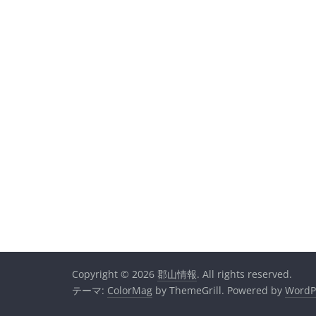
Copyright © 2026
郡山情報
. All rights reserved.
テーマ:
ColorMag
by ThemeGrill. Powered by
WordP