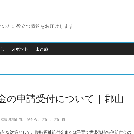
いの方に役立つ情報をお届けします
し
スポット
まとめ
の申請受付について | 郡山
、
、
、
、
福島県郡山市
給付金
郡山
郡山市
時的な対策として、臨時福祉給付金または子育て世帯臨時特例給付金の