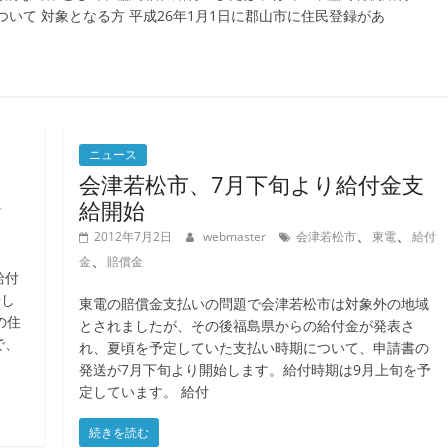
いて 対象となる方 平成26年1月1日に郡山市に住民登録があ
ニュース
会津若松市、7月下旬より給付金支
給開始
付
、
、
2012年7月2日
webmaster
会津若松市
東電
給付
、
金
賠償金
給付
始し
東電の賠償金支払いの問題で会津若松市は対象外の地域
の住
とされましたが、その後福島県からの給付金が発表さ
で、
れ、夏頃を予定していた支払い時期について、申請書の
発送が7月下旬より開始します。給付時期は9月上旬を予
定しています。 給付
続きを読む