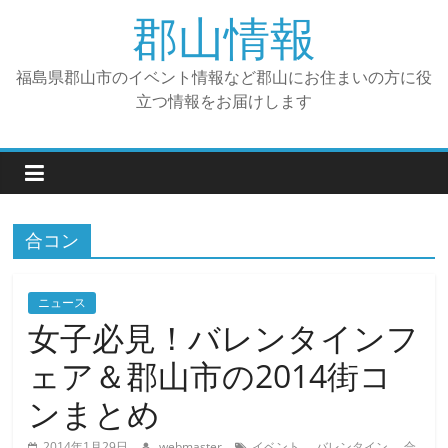
コ
郡山情報
ン
テ
福島県郡山市のイベント情報など郡山にお住まいの方に役
ン
立つ情報をお届けします
ツ
へ
ス
キ
ッ
プ
合コン
ニュース
女子必見！バレンタインフ
ェア＆郡山市の2014街コ
ンまとめ
、
、
2014年1月29日
webmaster
イベント
バレンタイン
合