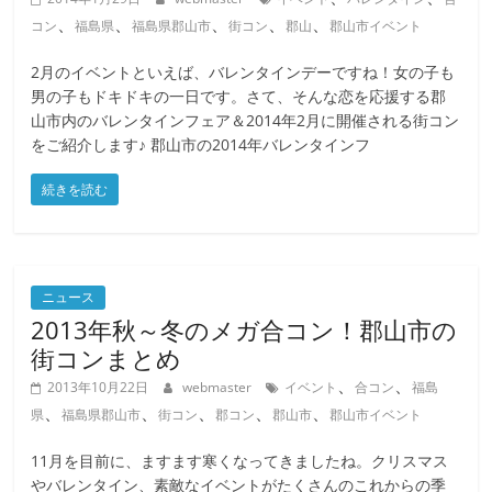
、
、
、
、
、
コン
福島県
福島県郡山市
街コン
郡山
郡山市イベント
2月のイベントといえば、バレンタインデーですね！女の子も
男の子もドキドキの一日です。さて、そんな恋を応援する郡
山市内のバレンタインフェア＆2014年2月に開催される街コン
をご紹介します♪ 郡山市の2014年バレンタインフ
続きを読む
ニュース
2013年秋～冬のメガ合コン！郡山市の
街コンまとめ
、
、
2013年10月22日
webmaster
イベント
合コン
福島
、
、
、
、
、
県
福島県郡山市
街コン
郡コン
郡山市
郡山市イベント
11月を目前に、ますます寒くなってきましたね。クリスマス
やバレンタイン、素敵なイベントがたくさんのこれからの季