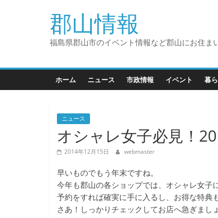
コ
郡山情報
ン
テ
ン
福島県郡山市のイベント情報など郡山にお住ま
ツ
へ
ス
ホーム
ニュース
市政情報
イベント
暮ら
キ
ッ
プ
ニュース
オシャレ女子必見！20
2014年12月15日
webmaster
早いものでもう年末ですね。
今年も郡山の各ショップでは、オシャレ女子
予約をすれば確実に手に入るし、お得な特典も
さあ！しっかりチェックしてお店へ急ぎまし